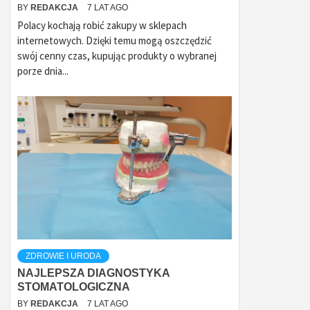
BY
REDAKCJA
7 LAT AGO
Polacy kochają robić zakupy w sklepach
internetowych. Dzięki temu mogą oszczędzić
swój cenny czas, kupując produkty o wybranej
porze dnia...
ZDROWIE I URODA
NAJLEPSZA DIAGNOSTYKA
STOMATOLOGICZNA
BY
REDAKCJA
7 LAT AGO