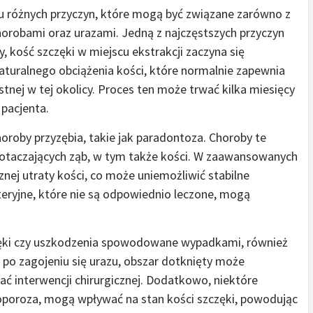
u różnych przyczyn, które mogą być związane zarówno z
chorobami oraz urazami. Jedną z najczęstszych przyczyn
y, kość szczęki w miejscu ekstrakcji zaczyna się
naturalnego obciążenia kości, które normalnie zapewnia
nej w tej okolicy. Proces ten może trwać kilka miesięcy
 pacjenta.
horoby przyzębia, takie jak paradontoza. Choroby te
k otaczających ząb, w tym także kości. W zaawansowanych
ej utraty kości, co może uniemożliwić stabilne
eryjne, które nie są odpowiednio leczone, mogą
częki czy uszkodzenia spowodowane wypadkami, również
po zagojeniu się urazu, obszar dotknięty może
 interwencji chirurgicznej. Dodatkowo, niektóre
eoporoza, mogą wpływać na stan kości szczęki, powodując