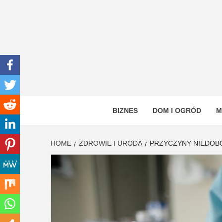
Skip
to
content
INWEN
PORTAL OGÓLNOTEMATYCZNY
BIZNES
DOM I OGRÓD
M
HOME
ZDROWIE I URODA
PRZYCZYNY NIEDOBO