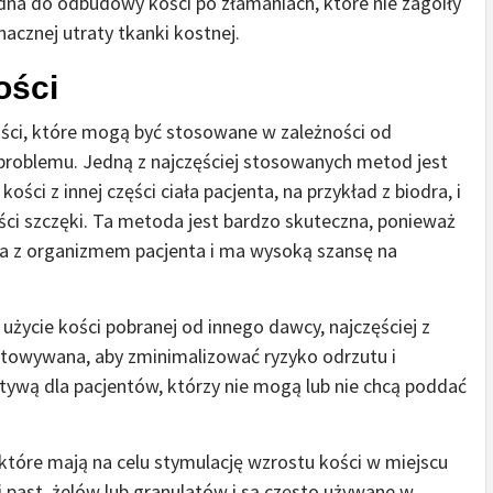
dna do odbudowy kości po złamaniach, które nie zagoiły
acznej utraty tkanki kostnej.
ości
ości, które mogą być stosowane w zależności od
i problemu. Jedną z najczęściej stosowanych metod jest
ości z innej części ciała pacjenta, na przykład z biodra, i
ści szczęki. Ta metoda jest bardzo skuteczna, ponieważ
na z organizmem pacjenta i ma wysoką szansę na
 użycie kości pobranej od innego dawcy, najczęściej z
gotowywana, aby zminimalizować ryzyko odrzutu i
atywą dla pacjentów, którzy nie mogą lub nie chcą poddać
 które mają na celu stymulację wzrostu kości w miejscu
 past, żelów lub granulatów i są często używane w