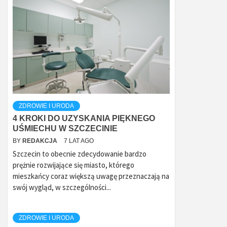
ZDROWIE I URODA
4 KROKI DO UZYSKANIA PIĘKNEGO
UŚMIECHU W SZCZECINIE
BY
REDAKCJA
7 LAT AGO
Szczecin to obecnie zdecydowanie bardzo
prężnie rozwijające się miasto, którego
mieszkańcy coraz większą uwagę przeznaczają na
swój wygląd, w szczególności...
ZDROWIE I URODA