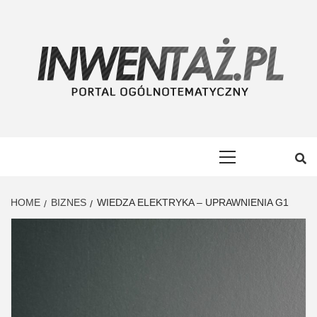
Skip
to
content
INWENTAŻ
PORTAL OGÓLNOTEMATYCZNY
Primary
Menu
HOME
BIZNES
WIEDZA ELEKTRYKA – UPRAWNIENIA G1