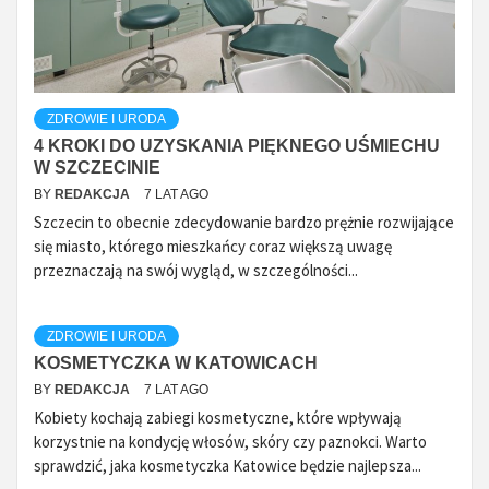
ZDROWIE I URODA
4 KROKI DO UZYSKANIA PIĘKNEGO UŚMIECHU
W SZCZECINIE
BY
REDAKCJA
7 LAT AGO
Szczecin to obecnie zdecydowanie bardzo prężnie rozwijające
się miasto, którego mieszkańcy coraz większą uwagę
przeznaczają na swój wygląd, w szczególności...
ZDROWIE I URODA
KOSMETYCZKA W KATOWICACH
BY
REDAKCJA
7 LAT AGO
Kobiety kochają zabiegi kosmetyczne, które wpływają
korzystnie na kondycję włosów, skóry czy paznokci. Warto
sprawdzić, jaka kosmetyczka Katowice będzie najlepsza...