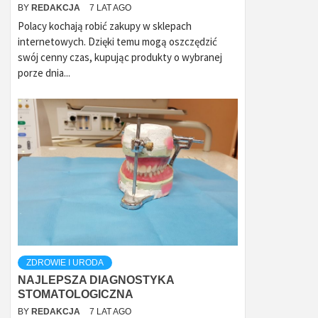
BY
REDAKCJA
7 LAT AGO
Polacy kochają robić zakupy w sklepach
internetowych. Dzięki temu mogą oszczędzić
swój cenny czas, kupując produkty o wybranej
porze dnia...
ZDROWIE I URODA
NAJLEPSZA DIAGNOSTYKA
STOMATOLOGICZNA
BY
REDAKCJA
7 LAT AGO