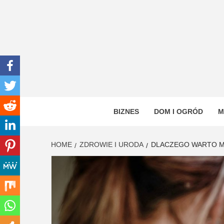
Skip
to
content
INWEN
PORTAL OGÓLNOTEMATYCZNY
BIZNES
DOM I OGRÓD
M
HOME
ZDROWIE I URODA
DLACZEGO WARTO MI