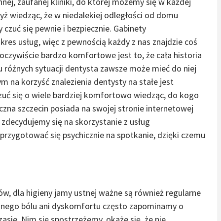
nej, zaufanej kliniki, do której możemy się w każdej
dyż wiedząc, że w niedalekiej odległości od domu
y czuć się pewnie i bezpiecznie. Gabinety
kres usług, więc z pewnością każdy z nas znajdzie coś
j oczywiście bardzo komfortowe jest to, że cała historia
u różnych sytuacji dentysta zawsze może mieć do niej
 na korzyść znalezienia dentysty na stałe jest
zuć się o wiele bardziej komfortowo wiedząc, do kogo
czna szczecin posiada na swojej stronie internetowej
 zdecydujemy się na skorzystanie z usług
rzygotować się psychicznie na spotkanie, dzięki czemu
w, dla higieny jamy ustnej ważne są również regularne
adnego bólu ani dyskomfortu często zapominamy o
sie. Nim się spostrzeżemy, okaże się, że nie