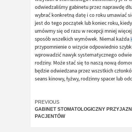
odwiedzaliśmy gabinetu przez naprawdę dłu
wybrać konkretną datę i co roku umawiać si
jest do tego początek lub koniec roku, kie
umówmy się od razu w recepcji mniej więcej 
sposób wszelkich wymówek. Niemal każda
przypomnienie o wizycie odpowiednio szyb
wprowadzić nawyk systematycznego odwiedz
rodziny. Może stać się to naszą nową domow
będzie odwiedzana przez wszstkich członkó
seans kinowy, łyżwy, rodzinny spacer lub od
Czytaj
PREVIOUS
GABINET STOMATOLOGICZNY PRZYJAZN
więcej
PACJENTÓW