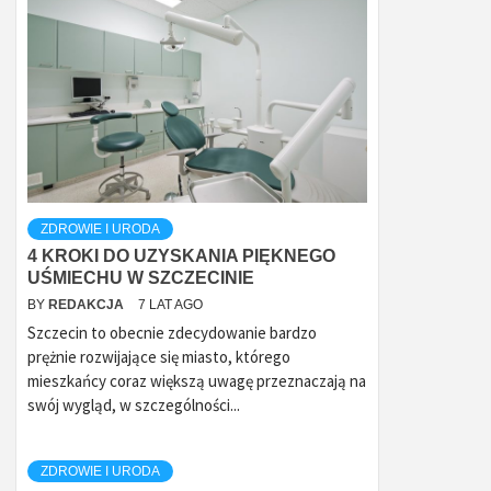
ZDROWIE I URODA
4 KROKI DO UZYSKANIA PIĘKNEGO
UŚMIECHU W SZCZECINIE
BY
REDAKCJA
7 LAT AGO
Szczecin to obecnie zdecydowanie bardzo
prężnie rozwijające się miasto, którego
mieszkańcy coraz większą uwagę przeznaczają na
swój wygląd, w szczególności...
ZDROWIE I URODA