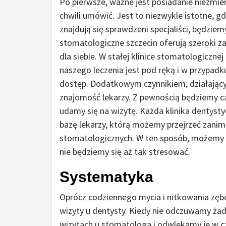
Po pierwsze, ważne jest posiadanie niezmien
chwili umówić. Jest to niezwykle istotne, g
znajdują się sprawdzeni specjaliści, będziem
stomatologiczne szczecin oferują szeroki za
dla siebie. W stałej klinice stomatologiczne
naszego leczenia jest pod ręką i w przypadk
dostęp. Dodatkowym czynnikiem, działającym
znajomość lekarzy. Z pewnością będziemy c
udamy się na wizytę. Każda klinika dentysty
bazę lekarzy, którą możemy przejrzeć zanim
stomatologicznych. W ten sposób, możemy p
nie będziemy się aż tak stresować.
Systematyka
Oprócz codziennego mycia i nitkowania zębó
wizyty u dentysty. Kiedy nie odczuwamy ż
wizytach u stomatologa i odwlekamy je w cza