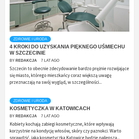
ZDROWIE I URODA
4 KROKI DO UZYSKANIA PIĘKNEGO UŚMIECHU
W SZCZECINIE
BY
REDAKCJA
7 LAT AGO
Szczecin to obecnie zdecydowanie bardzo prężnie rozwijające
się miasto, którego mieszkańcy coraz większą uwagę
przeznaczają na swój wygląd, w szczególności...
ZDROWIE I URODA
KOSMETYCZKA W KATOWICACH
BY
REDAKCJA
7 LAT AGO
Kobiety kochają zabiegi kosmetyczne, które wpływają
korzystnie na kondycję włosów, skóry czy paznokci. Warto
sprawdzić, jaka kosmetyczka Katowice będzie najlepsza...