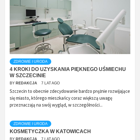
ZDROWIE I URODA
4 KROKI DO UZYSKANIA PIĘKNEGO UŚMIECHU
W SZCZECINIE
BY
REDAKCJA
7 LAT AGO
Szczecin to obecnie zdecydowanie bardzo prężnie rozwijające
się miasto, którego mieszkańcy coraz większą uwagę
przeznaczają na swój wygląd, w szczególności...
ZDROWIE I URODA
KOSMETYCZKA W KATOWICACH
BY
REDAKCJA
7 LAT AGO