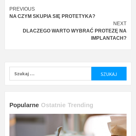
Czytaj
PREVIOUS
NA CZYM SKUPIA SIĘ PROTETYKA?
więcej
NEXT
DLACZEGO WARTO WYBRAĆ PROTEZĘ NA
IMPLANTACH?
Szukaj:
Popularne
Ostatnie
Trending